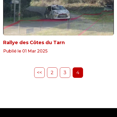
Rallye des Côtes du Tarn
Publié le 01 Mar 2025
<<
2
3
4