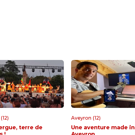
(12)
Aveyron (12)
ergue, terre de
Une aventure made in
s !
Aveyron