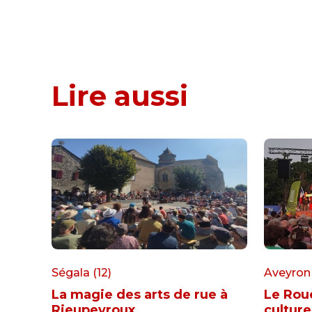
Lire aussi
Ségala (12)
Aveyron 
La magie des arts de rue à
Le Rou
Rieupeyroux
culture