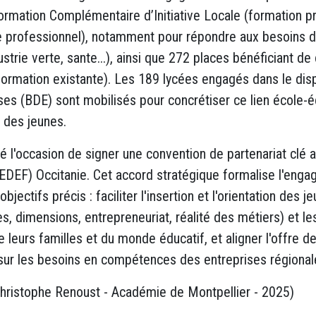
rmation Complémentaire d’Initiative Locale (formation p
me professionnel), notamment pour répondre aux besoins 
ustrie verte, sante...), ainsi que 272 places bénéficiant de
 formation existante). Les 189 lycées engagés dans le disp
es (BDE) sont mobilisés pour concrétiser ce lien école-éc
e des jeunes.
té l'occasion de signer une convention de partenariat cl
DEF) Occitanie. Cet accord stratégique formalise l'engag
bjectifs précis : faciliter l'insertion et l'orientation des j
les, dimensions, entrepreneuriat, réalité des métiers) et l
leurs familles et du monde éducatif, et aligner l'offre de 
 sur les besoins en compétences des entreprises régional
hristophe Renoust - Académie de Montpellier - 2025)